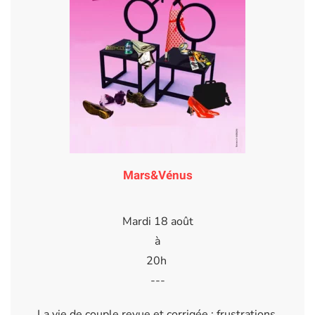
Mars&Vénus
Mardi 18 août
à
20h
---
La vie de couple revue et corrigée : frustrations,