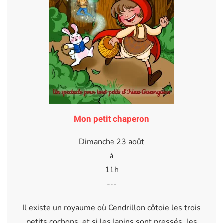
Mon petit chaperon
Dimanche 23 août
à
11h
---
Il existe un royaume où Cendrillon côtoie les trois
petits cochons, et si les lapins sont pressés, les