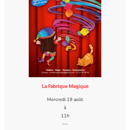
La Fabrique Magique
Mercredi 19 août
à
11h
---