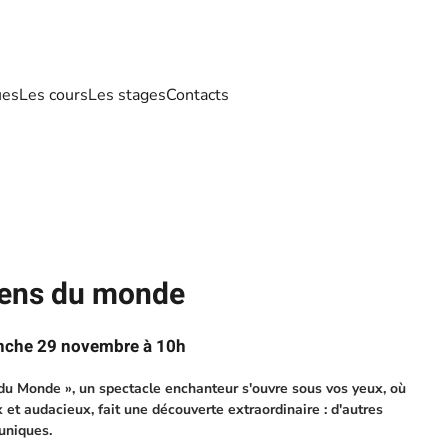
ues
Les cours
Les stages
Contacts
iens du monde
nche 29 novembre à 10h
u Monde », un spectacle enchanteur s'ouvre sous vos yeux, où
 et audacieux, fait une découverte extraordinaire : d'autres
uniques.