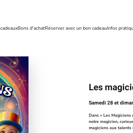
 cadeaux
Bons d'achat
Réserver avec un bon cadeau
Infos pratiq
Les magic
Samedi 28 et dima
Dans « Les Magiciens d
notre magicien, curieux
magiciens aux talents 