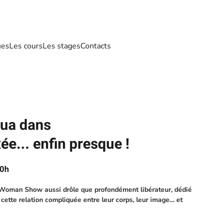
ues
Les cours
Les stages
Contacts
oua dans
e... enfin presque !
20h
 Woman Show aussi drôle que profondément libérateur, dédié
cette relation compliquée entre leur corps, leur image… et