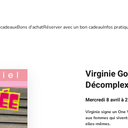
 cadeaux
Bons d'achat
Réserver avec un bon cadeau
Infos pratiq
Virginie G
Décomplexé
Mercredi 8 avril à 
Virginie signe un One
aux femmes qui vivent 
elles-mêmes.