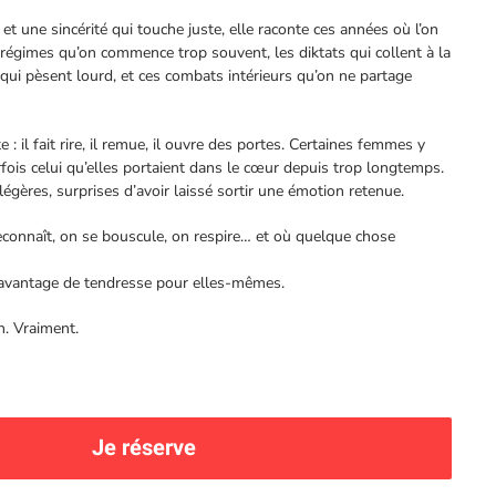
ne sincérité qui touche juste, elle raconte ces années où l’on
s régimes qu’on commence trop souvent, les diktats qui collent à la
qui pèsent lourd, et ces combats intérieurs qu’on ne partage
 : il fait rire, il remue, il ouvre des portes. Certaines femmes y
ois celui qu’elles portaient dans le cœur depuis trop longtemps.
légères, surprises d’avoir laissé sortir une émotion retenue.
reconnaît, on se bouscule, on respire… et où quelque chose
davantage de tendresse pour elles-mêmes.
n. Vraiment.
Je réserve