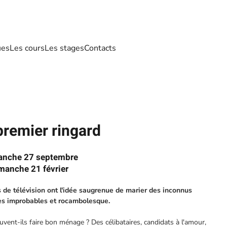
ues
Les cours
Les stages
Contacts
premier ringard
manche 27 septembre
imanche 21 février
de télévision ont l'idée saugrenue de marier des inconnus
res improbables et rocambolesque.
uvent-ils faire bon ménage ? Des célibataires, candidats à l'amour,