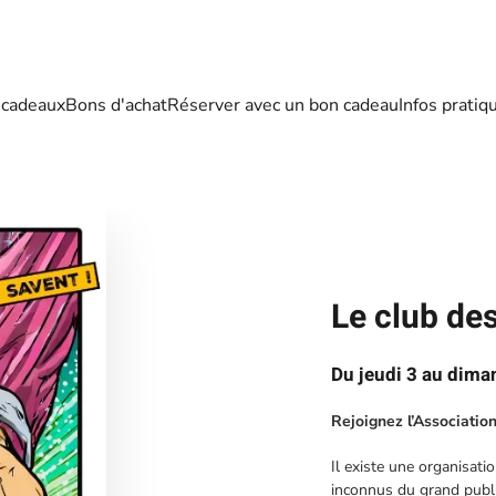
 cadeaux
Bons d'achat
Réserver avec un bon cadeau
Infos pratiq
Le club de
Du jeudi 3 au dim
Rejoignez l’Associatio
Il existe une organisati
inconnus du grand publi