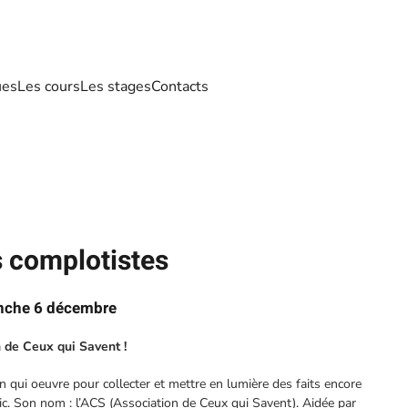
ues
Les cours
Les stages
Contacts
s complotistes
anche 6 décembre
n de Ceux qui Savent !
on qui oeuvre pour collecter et mettre en lumière des faits encore
c. Son nom : l’ACS (Association de Ceux qui Savent). Aidée par