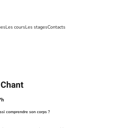
ues
Les cours
Les stages
Contacts
u Chant
7h
aussi comprendre son corps ?