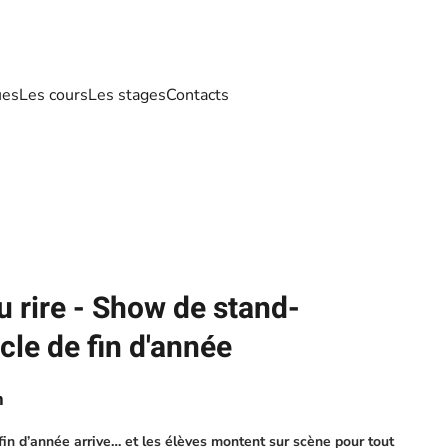
ues
Les cours
Les stages
Contacts
u rire - Show de stand-
cle de fin d'année
h
fin d’année arrive… et les élèves montent sur scène pour tout