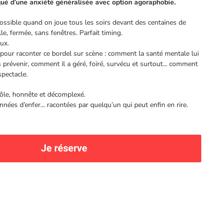
qué d’une anxiété généralisée avec option agoraphobie.
possible quand on joue tous les soirs devant des centaines de
e, fermée, sans fenêtres. Parfait timing.
ux.
l pour raconter ce bordel sur scène : comment la santé mentale lui
prévenir, comment il a géré, foiré, survécu et surtout... comment
spectacle.
ôle, honnête et décomplexé.
nées d’enfer... racontées par quelqu’un qui peut enfin en rire.
Je réserve