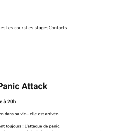
ues
Les cours
Les stages
Contacts
Panic Attack
e à 20h
n dans sa vie... elle est arrivée.
nt toujours : L’attaque de panic.