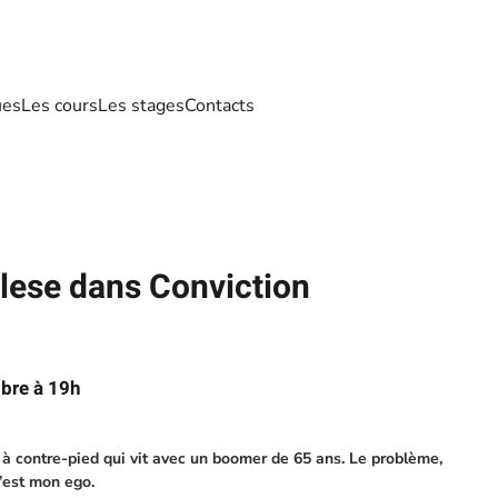
ues
Les cours
Les stages
Contacts
lese dans Conviction
bre à 19h
e à contre-pied qui vit avec un boomer de 65 ans. Le problème,
’est mon ego.