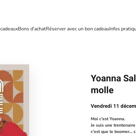
 cadeaux
Bons d'achat
Réserver avec un bon cadeau
Infos pratiq
Yoanna Sal
molle
Vendredi 11 décem
Moi c’est Yoanna.
Je suis une trentenair
c’est que le boomer… c