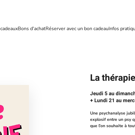
 cadeaux
Bons d'achat
Réserver avec un bon cadeau
Infos pratiq
La thérapie
Jeudi 5 au dimanc
+ Lundi 21 au mer
Une psychanalyse jubil
explosif entre un psy 
que l’on souhaite à tou