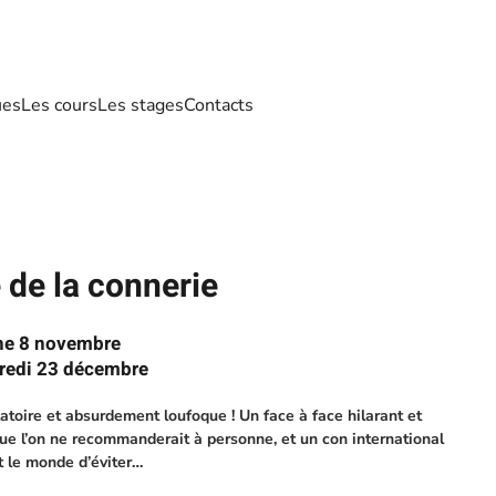
ues
Les cours
Les stages
Contacts
 de la connerie
he 8 novembre
credi 23 décembre
atoire et absurdement loufoque ! Un face à face hilarant et
que l’on ne recommanderait à personne, et un con international
t le monde d’éviter…