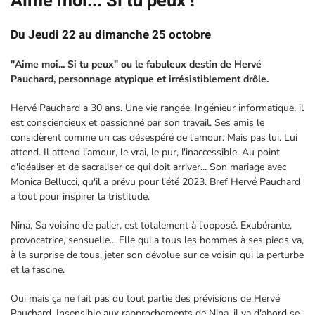
Aime moi... Si tu peux !
Du Jeudi 22 au dimanche 25 octobre
"Aime moi... Si tu peux" ou le fabuleux destin de Hervé
Pauchard, personnage atypique et irrésistiblement drôle.
Hervé Pauchard a 30 ans. Une vie rangée. Ingénieur informatique, il
est consciencieux et passionné par son travail. Ses amis le
considèrent comme un cas désespéré de l'amour. Mais pas lui. Lui
attend. Il attend l'amour, le vrai, le pur, l'inaccessible. Au point
d'idéaliser et de sacraliser ce qui doit arriver... Son mariage avec
Monica Bellucci, qu'il a prévu pour l'été 2023. Bref Hervé Pauchard
a tout pour inspirer la tristitude.
Nina, Sa voisine de palier, est totalement à l'opposé. Exubérante,
provocatrice, sensuelle... Elle qui a tous les hommes à ses pieds va,
à la surprise de tous, jeter son dévolue sur ce voisin qui la perturbe
et la fascine.
Oui mais ça ne fait pas du tout partie des prévisions de Hervé
Pauchard. Insensible aux rapprochements de Nina, il va d'abord se