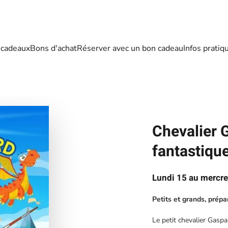
 cadeaux
Bons d'achat
Réserver avec un bon cadeau
Infos pratiq
Chevalier G
fantastiqu
Lundi 15 au mercred
Petits et grands, prép
Le petit chevalier Gasp