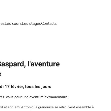
ues
Les cours
Les stages
Contacts
aspard, l'aventure
e
i 17 février, tous les jours
arez-vous pour une aventure extraordinaire !
ard et son ami Antonio la grenouille se retrouvent ensemble à